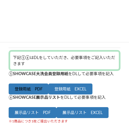
下記③④はmailでのやりとりとなります
③お申し込み頂いた方に、ご利用の「当選」「落選」をmail
いたします
④展示品を持ち込んで頂く日を確定していただきます
下記⑤⑥はDLをしていただき、必要事項をご記入いただ
きます
⑤
SHOWCASE大洗会員登録用紙
をDLして必要事項を記入
登録用紙 PDF
登録用紙 EXCEL
⑥
SHOWCASE展示品リスト
をDLして必要事項を記入
展示品リスト PDF
展示品リスト EXCEL
※1商品につき1枚ご提出いただきます